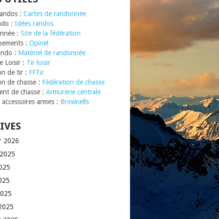
Randos :
Cartes de randonnée
ndo :
Idées randos
nnée :
Site de la fédération
pements :
Opinel
ando :
Matériel de randonnée
 Loisir :
Tir loisir
n de tir :
FFTir
on de chasse :
Fédération de chasse
nt de chasse :
Armurerie centrale
t accessoires armes :
Brownells
IVES
er 2026
t 2025
2025
025
2025
2025