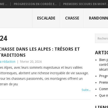
E ...
PROGRESSION EN CORDÉE E...
PREMIERS SECOURS EN MONT..
ESCALADE
CHASSE
RANDONN
024
CHASSE DANS LES ALPES : TRÉSORS ET
ARTI
TRADITIONS
Bien p
a rédaction
|
février 20, 2024
contrô
es Alpes, avec leurs sommets majestueux et leurs vallées
sécuri
ittoresques, abritent une richesse incroyable de vie sauvage.
Progr
our les chasseurs passionnés, ces montagnes offrent un
Premi
errain de jeu
Comme
Suite...
Que m
LIEN