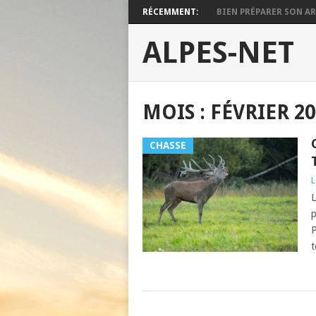
RÉCEMMENT:
BIEN PRÉPARER SON ARM
ALPES-NET
MOIS : FÉVRIER 2
CHASSE
L
L
p
P
t