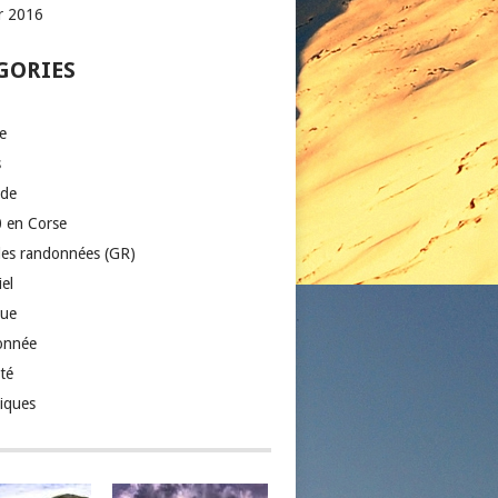
er 2016
GORIES
e
s
ade
 en Corse
es randonnées (GR)
el
que
onnée
té
iques