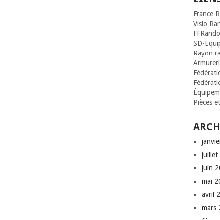
France 
Visio Ra
FFRando
SD-Equi
Rayon r
Armurerie
Fédératio
Fédérati
Équipeme
Pièces e
ARCH
janvi
juille
juin 
mai 2
avril 
mars 