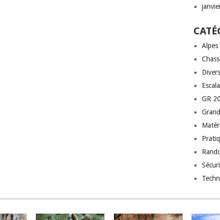
janvi
CATÉ
Alpes
Chass
Diver
Escal
GR 20
Grand
Matéri
Prati
Rand
Sécuri
Techn