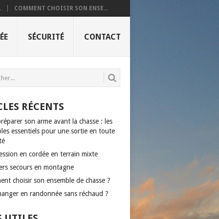
.
COMMENT CHOISIR SON ENSE...
ÉE
SÉCURITÉ
CONTACT
CLES RÉCENTS
réparer son arme avant la chasse : les
les essentiels pour une sortie en toute
té
ession en cordée en terrain mixte
ers secours en montagne
nt choisir son ensemble de chasse ?
anger en randonnée sans réchaud ?
S UTILES