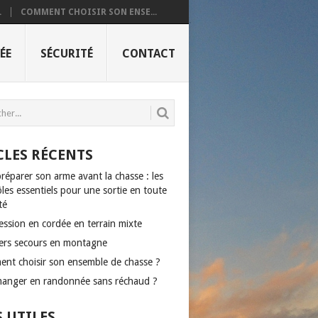
.
COMMENT CHOISIR SON ENSE...
ÉE
SÉCURITÉ
CONTACT
CLES RÉCENTS
réparer son arme avant la chasse : les
les essentiels pour une sortie en toute
té
ession en cordée en terrain mixte
ers secours en montagne
nt choisir son ensemble de chasse ?
anger en randonnée sans réchaud ?
S UTILES