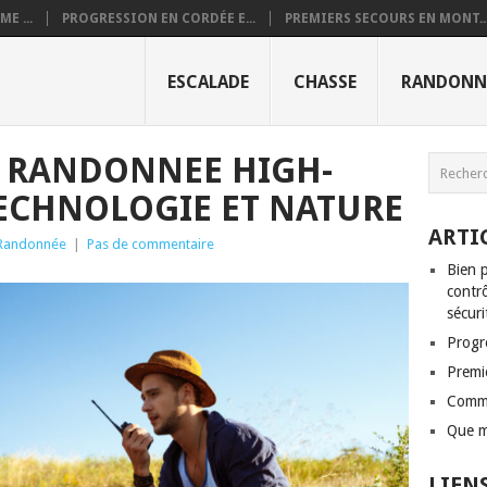
E ...
PROGRESSION EN CORDÉE E...
PREMIERS SECOURS EN MONT..
ESCALADE
CHASSE
RANDONN
E RANDONNEE HIGH-
 TECHNOLOGIE ET NATURE
ARTI
Randonnée
|
Pas de commentaire
Bien p
contrô
sécuri
Progr
Premi
Comme
Que m
LIEN