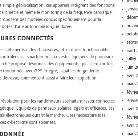
févri
 simple géolocalisation, ces appareils intègrent des fonctions
janvi
 le baromètre et même le monitoring de la fréquence cardiaque.
décem
roposent des modèles conçus spécifiquement pour la
nove
et dotés d’une autonomie longue durée.
octob
SURES CONNECTÉS
septe
les vêtements et les chaussures, offrant des fonctionnalités
août 
 contrôlées via smartphone aux vestes équipées de panneaux
juille
marché propose désormais des équipements qui allient confort,
juin 
 de randonnée avec GPS intégré, capables de guider le
avril 
détresse, commencent aussi à faire leur apparition.
mars 
févri
janvi
e révolution pour les randonneurs souhaitant rester connectés
tique. Équipés de panneaux solaires légers et efficaces, ces
avril 
s électroniques durant la marche. C’est l’accessoire idéal
févri
es d’électricité sont absentes.
avril 
NDONNÉE
mars 