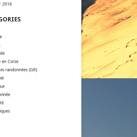
er 2016
GORIES
e
s
ade
 en Corse
es randonnées (GR)
el
que
onnée
té
iques