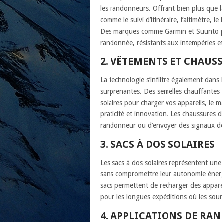
les randonneurs. Offrant bien plus que la
comme le suivi d’itinéraire, l’altimètre,
Des marques comme Garmin et Suunto p
randonnée, résistants aux intempéries 
2. VÊTEMENTS ET CHAUS
La technologie s’infiltre également dans 
surprenantes. Des semelles chauffantes
solaires pour charger vos appareils, le 
praticité et innovation. Les chaussures
randonneur ou d’envoyer des signaux de 
3. SACS À DOS SOLAIRES
Les sacs à dos solaires représentent un
sans compromettre leur autonomie énergé
sacs permettent de recharger des appareil
pour les longues expéditions où les sourc
4. APPLICATIONS DE RA