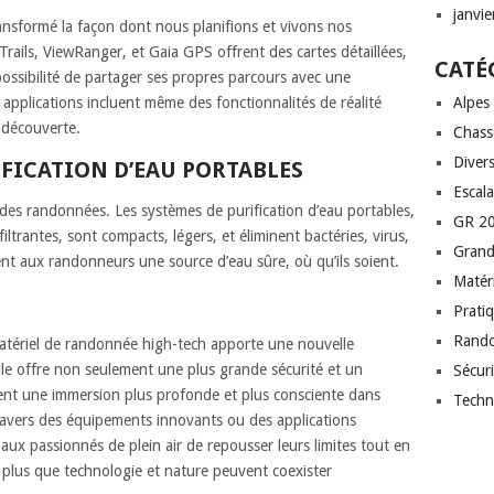
janvi
ransformé la façon dont nous planifions et vivons nos
ails, ViewRanger, et Gaia GPS offrent des cartes détaillées,
CATÉ
possibilité de partager ses propres parcours avec une
plications incluent même des fonctionnalités de réalité
Alpes
 découverte.
Chass
Diver
IFICATION D’EAU PORTABLES
Escal
rs des randonnées. Les systèmes de purification d’eau portables,
GR 20
s filtrantes, sont compacts, légers, et éliminent bactéries, virus,
Grand
ent aux randonneurs une source d’eau sûre, où qu’ils soient.
Matéri
Prati
Rand
 matériel de randonnée high-tech apporte une nouvelle
Elle offre non seulement une plus grande sécurité et un
Sécuri
ent une immersion plus profonde et plus consciente dans
Techn
travers des équipements innovants ou des applications
ux passionnés de plein air de repousser leurs limites tout en
 plus que technologie et nature peuvent coexister