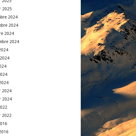
er 2025
er 2025
bre 2024
mbre 2024
re 2024
mbre 2024
2024
t 2024
2024
2024
2024
er 2024
er 2024
2022
er 2022
2016
2016