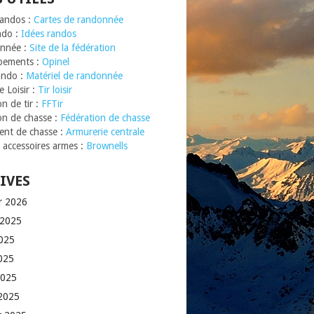
Randos :
Cartes de randonnée
ndo :
Idées randos
nnée :
Site de la fédération
pements :
Opinel
ando :
Matériel de randonnée
 Loisir :
Tir loisir
n de tir :
FFTir
on de chasse :
Fédération de chasse
nt de chasse :
Armurerie centrale
t accessoires armes :
Brownells
IVES
er 2026
t 2025
2025
025
2025
2025