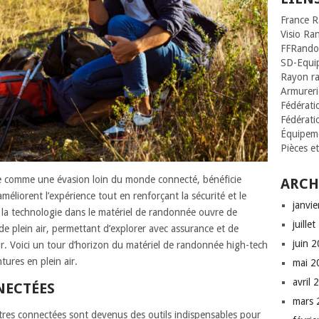
France 
Visio Ra
FFRando
SD-Equi
Rayon r
Armurerie
Fédératio
Fédérati
Équipeme
Pièces e
e comme une évasion loin du monde connecté, bénéficie
ARCH
méliorent l’expérience tout en renforçant la sécurité et le
janvi
e la technologie dans le matériel de randonnée ouvre de
juille
de plein air, permettant d’explorer avec assurance et de
juin 
r. Voici un tour d’horizon du matériel de randonnée high-tech
tures en plein air.
mai 2
avril 
NECTÉES
mars 
ntres connectées sont devenus des outils indispensables pour