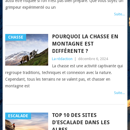
aussi être risquée si l’on n’est pas bien préparé. Que vous soyez un
grimpeur expérimenté ou un
Suite...
POURQUOI LA CHASSE EN
CHASSE
MONTAGNE EST
DIFFÉRENTE ?
La rédaction
|
décembre 6, 2024
La chasse est une activité captivante qui
regroupe traditions, techniques et connexion avec la nature.
Cependant, tous les terrains ne se valent pas, et chasser en
montagne est
Suite...
TOP 10 DES SITES
ESCALADE
D’ESCALADE DANS LES
ALPES