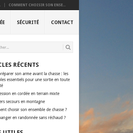
.
COMMENT CHOISIR SON ENSE...
ÉE
SÉCURITÉ
CONTACT
CLES RÉCENTS
réparer son arme avant la chasse : les
les essentiels pour une sortie en toute
té
ession en cordée en terrain mixte
ers secours en montagne
nt choisir son ensemble de chasse ?
anger en randonnée sans réchaud ?
S UTILES