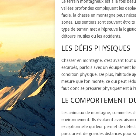
Le terrain montagneux est à la fois beau 
vallées profondes compliquent les dépla
facile, la chasse en montagne peut néce
zones. Les sentiers sont souvent étroits
type de terrain met à l’épreuve la logist
détours inutiles ou les accidents.
LES DÉFIS PHYSIQUES
Chasser en montagne, c’est avant tout u
escarpés, parfois avec un équipement lou
condition physique. De plus, l’altitude aj
mesure que l’on monte, ce qui peut rédui
faut donc se préparer physiquement à l’a
LE COMPORTEMENT DU
Les animaux de montagne, comme les cha
environnement. Ils évoluent avec aisanc
exceptionnelle qui leur permet de détecte
parcourent de grandes distances pour se n