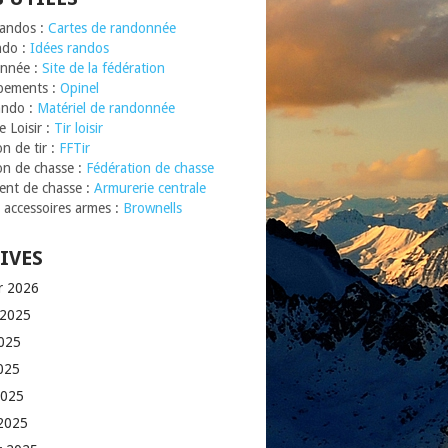
Randos :
Cartes de randonnée
ndo :
Idées randos
nnée :
Site de la fédération
pements :
Opinel
ando :
Matériel de randonnée
 Loisir :
Tir loisir
n de tir :
FFTir
on de chasse :
Fédération de chasse
nt de chasse :
Armurerie centrale
t accessoires armes :
Brownells
IVES
er 2026
t 2025
2025
025
2025
2025