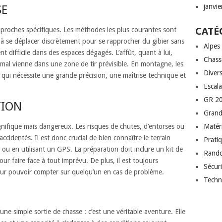
janvi
SE
CATÉ
oches spécifiques. Les méthodes les plus courantes sont
e à se déplacer discrètement pour se rapprocher du gibier sans
Alpes
ent difficile dans des espaces dégagés. L’affût, quant à lui,
Chass
imal vienne dans une zone de tir prévisible. En montagne, les
Diver
e qui nécessite une grande précision, une maîtrise technique et
Escal
GR 20
TION
Grand
fique mais dangereux. Les risques de chutes, d’entorses ou
Matéri
accidentés. Il est donc crucial de bien connaître le terrain
Prati
 ou en utilisant un GPS. La préparation doit inclure un kit de
Rand
r faire face à tout imprévu. De plus, il est toujours
Sécuri
 pouvoir compter sur quelqu’un en cas de problème.
Techn
ne simple sortie de chasse : c’est une véritable aventure. Elle