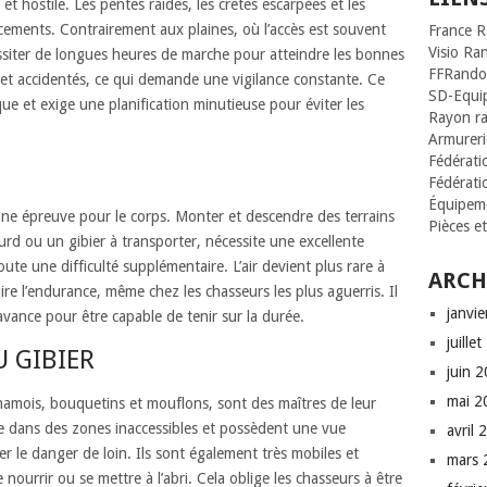
et hostile. Les pentes raides, les crêtes escarpées et les
cements. Contrairement aux plaines, où l’accès est souvent
France 
Visio Ra
ssiter de longues heures de marche pour atteindre les bonnes
FFRando
 et accidentés, ce qui demande une vigilance constante. Ce
SD-Equi
ique et exige une planification minutieuse pour éviter les
Rayon r
Armurerie
Fédératio
Fédérati
Équipeme
ne épreuve pour le corps. Monter et descendre des terrains
Pièces e
rd ou un gibier à transporter, nécessite une excellente
oute une difficulté supplémentaire. L’air devient plus rare à
ARCH
re l’endurance, même chez les chasseurs les plus aguerris. Il
janvi
vance pour être capable de tenir sur la durée.
juille
 GIBIER
juin 
mai 2
mois, bouquetins et mouflons, sont des maîtres de leur
e dans des zones inaccessibles et possèdent une vue
avril 
r le danger de loin. Ils sont également très mobiles et
mars 
ourrir ou se mettre à l’abri. Cela oblige les chasseurs à être