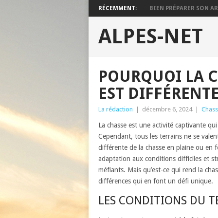
RÉCEMMENT:
BIEN PRÉPARER SON ARM
ALPES-NET
POURQUOI LA 
EST DIFFÉRENTE
La rédaction
|
décembre 6, 2024
|
Chas
La chasse est une activité captivante qu
Cependant, tous les terrains ne se vale
différente de la chasse en plaine ou en f
adaptation aux conditions difficiles et s
méfiants. Mais qu’est-ce qui rend la chas
différences qui en font un défi unique.
LES CONDITIONS DU T