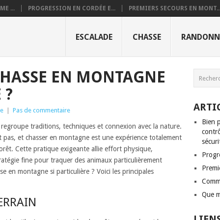
E ...
PROGRESSION EN CORDÉE E...
PREMIERS SECOURS EN MONT..
ESCALADE
CHASSE
RANDONN
CHASSE EN MONTAGNE
 ?
ARTI
se
|
Pas de commentaire
Bien p
i regroupe traditions, techniques et connexion avec la nature.
contrô
nt pas, et chasser en montagne est une expérience totalement
sécuri
orêt. Cette pratique exigeante allie effort physique,
Progr
tratégie fine pour traquer des animaux particulièrement
Premi
se en montagne si particulière ? Voici les principales
Comme
Que m
ERRAIN
LIEN