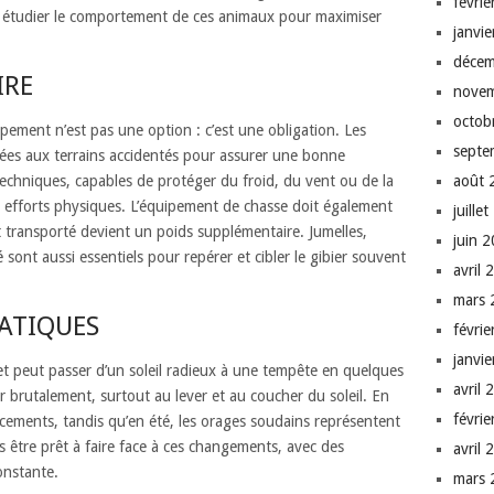
févri
n étudier le comportement de ces animaux pour maximiser
janvi
décem
IRE
nove
octob
ment n’est pas une option : c’est une obligation. Les
septe
tées aux terrains accidentés pour assurer une bonne
echniques, capables de protéger du froid, du vent ou de la
août 
es efforts physiques. L’équipement de chasse doit également
juille
st transporté devient un poids supplémentaire. Jumelles,
juin 
 sont aussi essentiels pour repérer et cibler le gibier souvent
avril 
mars 
MATIQUES
févri
janvi
t peut passer d’un soleil radieux à une tempête en quelques
avril 
 brutalement, surtout au lever et au coucher du soleil. En
févri
acements, tandis qu’en été, les orages soudains représentent
s être prêt à faire face à ces changements, avec des
avril 
onstante.
mars 