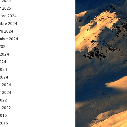
er 2025
er 2025
bre 2024
mbre 2024
re 2024
mbre 2024
2024
t 2024
2024
2024
2024
er 2024
er 2024
2022
er 2022
2016
2016