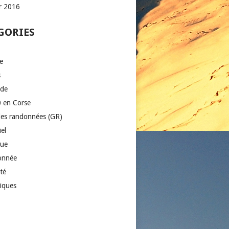
er 2016
GORIES
e
s
ade
 en Corse
es randonnées (GR)
el
que
onnée
té
iques