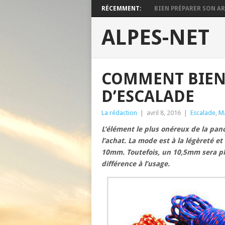
RÉCEMMENT:
BIEN PRÉPARER SON ARM
ALPES-NET
COMMENT BIEN 
D’ESCALADE
La rédaction
|
avril 8, 2016
|
Escalade
,
Ma
L’élément le plus onéreux de la panopl
l’achat. La mode est à la légèreté et
10mm. Toutefois, un 10,5mm sera pl
différence à l’usage.