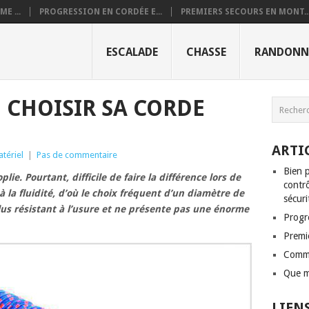
E ...
PROGRESSION EN CORDÉE E...
PREMIERS SECOURS EN MONT..
ESCALADE
CHASSE
RANDONN
CHOISIR SA CORDE
ARTI
tériel
|
Pas de commentaire
Bien p
ie. Pourtant, difficile de faire la différence lors de
contrô
 à la fluidité, d’où le choix fréquent d’un diamètre de
sécuri
us résistant à l’usure et ne présente pas une énorme
Progr
Premi
Comme
Que m
LIEN