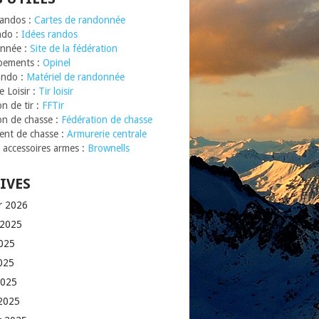
Randos :
Cartes de randonnée
ndo :
Idées randos
nnée :
Site de la fédération
pements :
Opinel
ando :
Matériel de randonnée
 Loisir :
Tir loisir
n de tir :
FFTir
on de chasse :
Fédération de chasse
nt de chasse :
Armurerie centrale
t accessoires armes :
Brownells
IVES
er 2026
t 2025
2025
025
2025
2025