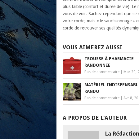
plus faible (confort et durée de vie). Le
vous de voir. Sachez cependant que se n
votre corde, mais « le saucissonnage » e
corde de retrouver ses qualités dynamiq
VOUS AIMEREZ AUSSI
TROUSSE À PHARMACIE
RANDONNÉE
Pas de commentaire
|
Mar 30, 
MATÉRIEL INDISPENSABL
RANDO
Pas de commentaire
|
Avr 8, 2
A PROPOS DE L'AUTEUR
La Rédactio