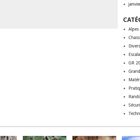
janvi
CATÉ
Alpes
Chass
Diver
Escal
GR 20
Grand
Matéri
Prati
Rand
Sécuri
Techn