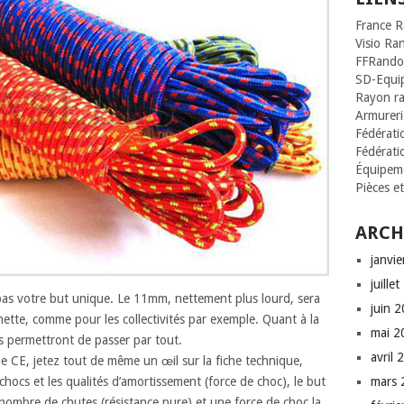
France 
Visio Ra
FFRando
SD-Equi
Rayon r
Armurerie
Fédératio
Fédérati
Équipeme
Pièces e
ARCH
janvi
juille
 pas votre but unique. Le 11mm, nettement plus lourd, sera
juin 
ette, comme pour les collectivités par exemple. Quant à la
mai 2
s permettront de passer par tout.
avril 
e CE, jetez tout de même un œil sur la fiche technique,
chocs et les qualités d’amortissement (force de choc), le but
mars 
nombre de chutes (résistance pure) et une force de choc la