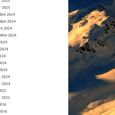
er 2025
er 2025
bre 2024
mbre 2024
re 2024
mbre 2024
2024
t 2024
2024
2024
2024
er 2024
er 2024
2022
er 2022
2016
2016