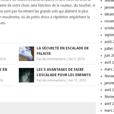
févri
 reste de votre choix sera fonction de la couleur, du toucher. A
janvi
e sont pas forcément les grands vols qui abîment le plus
décem
n moulinette, où de petits chocs à répétition empêchent la
nove
ues.
octob
septe
août 
LA SÉCURITÉ EN ESCALADE DE
juille
FALAISE
juin 
2016
Pas de commentaire
|
Avr 5, 2016
avril 
mars 
E EN
LES 5 AVANTAGES DE FAIRE
L’ESCALADE POUR LES ENFANTS
févri
016
Pas de commentaire
|
Avr 11, 2022
janvi
avril 
févri
avril 
n
mars 