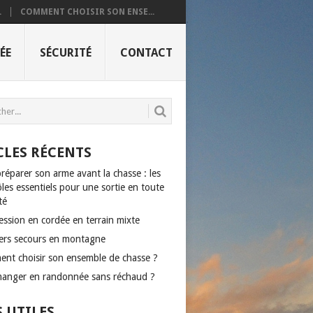
.
COMMENT CHOISIR SON ENSE...
ÉE
SÉCURITÉ
CONTACT
CLES RÉCENTS
réparer son arme avant la chasse : les
les essentiels pour une sortie en toute
té
ession en cordée en terrain mixte
ers secours en montagne
nt choisir son ensemble de chasse ?
anger en randonnée sans réchaud ?
S UTILES