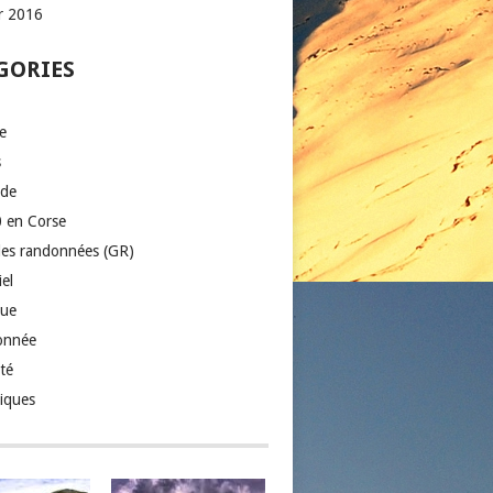
er 2016
GORIES
e
s
ade
 en Corse
es randonnées (GR)
el
que
onnée
té
iques